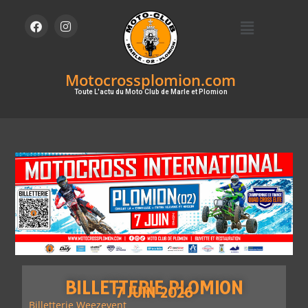
Motocrossplomion.com
Toute L'actu du Moto Club de Marle et Plomion
BILLETTERIE PLOMION
7 JUIN 2026
Billetterie Weezevent