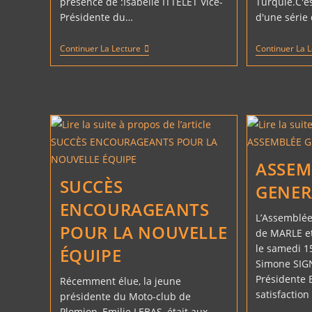
présence de :Isabelle ITTELET Vice-
Turquie.C'e
Présidente du…
d'une série
ASSEMBLÉE
Continuer La Lecture
Continuer La 
GÉNÉRALE
2025
ASSEM
SUCCÈS
GENER
ENCOURAGEANTS
L’Assemblée
POUR LA NOUVELLE
de MARLE e
le samedi 15
ÉQUIPE
Simone SIG
Présidente 
Récemment élue, la jeune
satisfaction
présidente du Moto-club de
Plomion, Emilie LEBAS, était aux