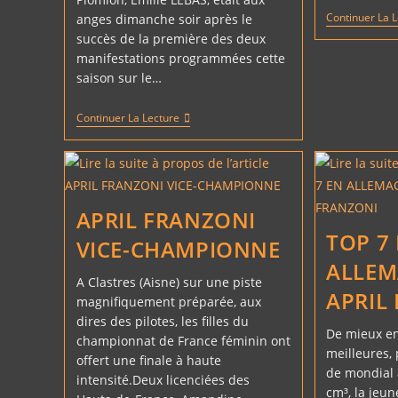
Continuer La 
anges dimanche soir après le
succès de la première des deux
manifestations programmées cette
saison sur le…
SUCCÈS
Continuer La Lecture
ENCOURAGEANTS
POUR
LA
NOUVELLE
ÉQUIPE
APRIL FRANZONI
TOP 7
VICE-CHAMPIONNE
ALLEM
A Clastres (Aisne) sur une piste
APRIL
magnifiquement préparée, aux
dires des pilotes, les filles du
De mieux en
championnat de France féminin ont
meilleures,
offert une finale à haute
de mondial 
intensité.Deux licenciées des
cm³, la jeun