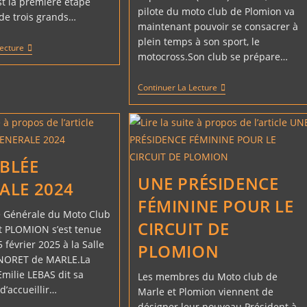
st la première étape
pilote du moto club de Plomion va
 de trois grands…
maintenant pouvoir se consacrer à
plein temps à son sport, le
DES
Lecture
motocross.Son club se prépare…
NOUVELLES
D’APRIL
FRANZONI
APRIL
Continuer La Lecture
FRANZONI
VA
POUVOIR
S’ENTRAÎNER
BLÉE
UNE PRÉSIDENCE
ALE 2024
FÉMININE POUR LE
 Générale du Moto Club
CIRCUIT DE
t PLOMION s’est tenue
 février 2025 à la Salle
PLOMION
NORET de MARLE.La
Emilie LEBAS dit sa
Les membres du Moto club de
 d’accueillir…
Marle et Plomion viennent de
désigner leur nouveau Président à