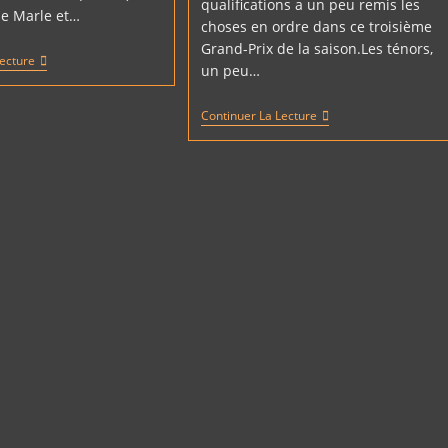
qualifications a un peu remis les
e Marle et…
choses en ordre dans ce troisième
Grand-Prix de la saison.Les ténors,
TOP
Lecture
un peu…
7
EN
ALLEMAGNE
LES
Continuer La Lecture
POUR
ENSEIGNEMENTS
APRIL
DE
FRANZONI
LA
PREMIÈRE
JOURNÉE