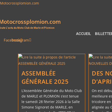
Skip
Motocrossplomion.com
to
content
Motocrossplomion.com
oute L'actu du Moto Club de Marle et Plomion
ACCUEIL
BILLETTE
Facebook
Instagram
ASSEMBLÉE
DES N
GÉNÉRALE 2025
D’APR
L’Assemblée Générale du Moto Club
On est débu
de MARLE et PLOMION s’est tenue
meilleure e
le samedi 28 février 2026 à la Salle
tricolore e
Simone Signoret de MARLE, en
alignée au 