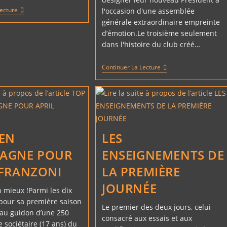
ASSEMBLÉE
Lecture
l'occasion d'une assemblée
GENERALE
générale extraordinaire empreinte
2024
d’émotion.Le troisième seulement
dans l'histoire du club créé…
UNE
Continuer La Lecture
PRÉSIDENCE
FÉMININE
POUR
LE
CIRCUIT
DE
PLOMION
 EN
LES
AGNE POUR
ENSEIGNEMENTS DE
 FRANZONI
LA PREMIÈRE
JOURNÉE
 mieux !Parmi les dix
 pour sa première saison
Le premier des deux jours, celui
au guidon d’une 250
consacré aux essais et aux
e sociétaire (17 ans) du