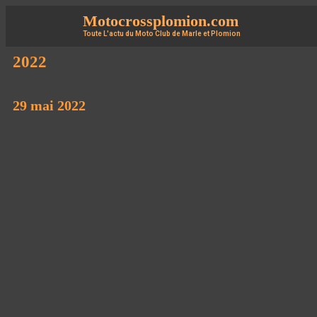
Motocrossplomion.com
Toute L'actu du Moto Club de Marle et Plomion
2022
29 mai 2022